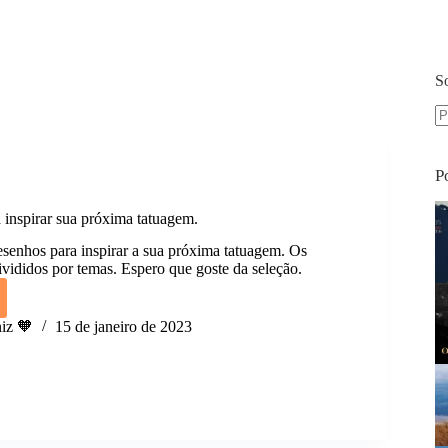
S
S
re
P
 inspirar sua próxima tatuagem.
esenhos para inspirar a sua próxima tatuagem. Os
ivididos por temas. Espero que goste da seleção.
hos
iz 🧡
15 de janeiro de 2023
r
a
em.