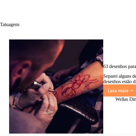
Tatuagens
63 desenhos para
Separei alguns d
desenhos estão d
Leia mais
63
desen
Wellas Din
para
inspira
sua
próxim
tatuag