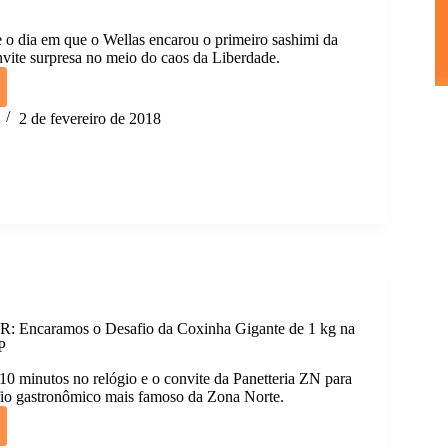
 e o dia em que o Wellas encarou o primeiro sashimi da
vite surpresa no meio do caos da Liberdade.
U
:
2 de fevereiro de 2018
ra
ndo
a
ade/SP
Encaramos o Desafio da Coxinha Gigante de 1 kg na
P
 10 minutos no relógio e o convite da Panetteria ZN para
fio gastronômico mais famoso da Zona Norte.
U