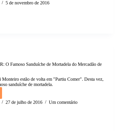
:
5 de novembro de 2016
amos
o
a
e
O Famoso Sanduíche de Mortadela do Mercadão de
i Monteiro estão de volta em "Partiu Comer". Desta vez,
oso sanduíche de mortadela.
U
:
27 de julho de 2016
Um comentário
o
che
ela