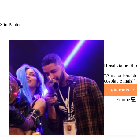
São Paulo
Brasil Game Sho
"A maior feira d
cosplay e mais!"
Leia mais
Brasil
Game
Equipe 💻
Show:
Inform
e
Dicas
do
Evento