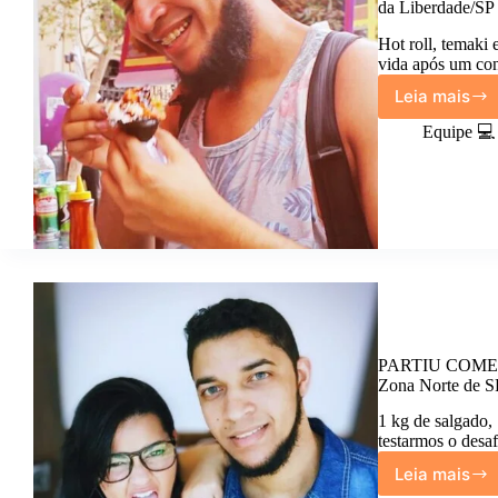
da Liberdade/SP
Hot roll, temaki
vida após um con
Leia mais
PARTI
COMER
Equipe 💻
Minha
Primei
Vez
Prova
Peixe
Cru
na
Feirinh
da
Liberd
PARTIU COMER: 
Zona Norte de S
1 kg de salgado,
testarmos o desa
Leia mais
PARTI