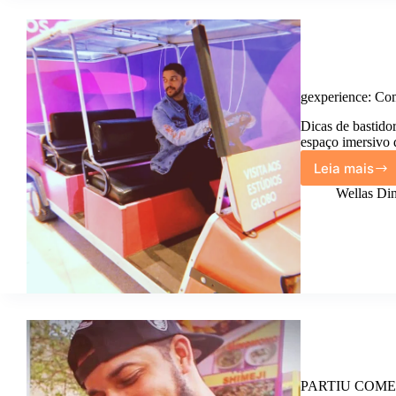
gexperience: Com
Dicas de bastidor
espaço imersivo
Leia mais
gexper
Como
Wellas Din
é
viver
um
dia
de
bastid
nos
Estúdi
Globo.
PARTIU COMER: 