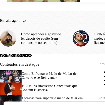
do
Merca
de
SP
(Hocc
Em alta agora
Bar)
Como aprender a gostar de
OPINIÃ
ler depois de adulto (sem
medo, m
cobrança e no seu ritmo).
fica me
Conteúdos em destaque
Inf
Como Enfrentar o Medo de Mudar de
Carreira e se Reinventar.
10 Álbuns Brasileiros Conceituais que
Contam Histórias.
Polí
Técnicas para superar o medo de falar em
público.