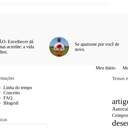
dão
a
O: Envelhecer dá
Se apaixone por você de
as acredite: a vida
novo.
lhor.
Meu diário
Me
ormações
Temas e
Linha do tempo
Conceito
FAQ
artig
Blogroll
Autocu
Compor
ticas
dese