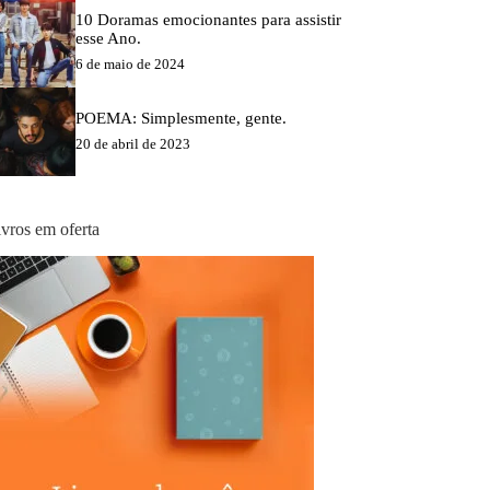
10 Doramas emocionantes para assistir
esse Ano.
6 de maio de 2024
POEMA: Simplesmente, gente.
20 de abril de 2023
ivros em oferta