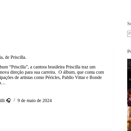
S
S
re
P
, de Priscilla.
m “Priscilla”, a cantora brasileira Priscilla traz um
ova direção para sua carreira. O álbum, que conta com
cipações de artistas como Péricles, Pabllo Vittar e Bonde
ra…
,
lli 🎧
9 de maio de 2024
.