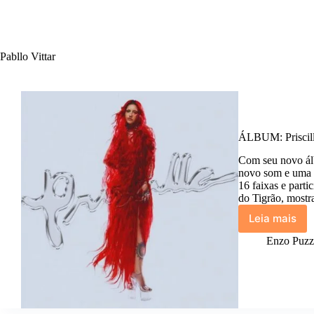
Pabllo Vittar
ÁLBUM: Priscilla
Com seu novo álbu
novo som e uma n
16 faixas e parti
do Tigrão, most
Leia mais
ÁLBUM:
Priscilla
Enzo Puzzi
de
Priscilla