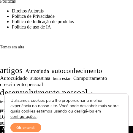
Políticas
Direitos Autorais
Política de Privacidade
Política de Indicação de produtos
Política de uso de IA
Temas em alta
artigos
autoconhecimento
Autoajuda
Autocuidado
Comportamento
autoestima
bem estar
crescimento pessoal
desenvolvimento pessoal
dicas
Motivação
Utilizamos cookies para lhe proporcionar a melhor
inspiração
Maturidade
Persistência
experiência no nosso site. Você pode descobrir mais sobre
Reflexões
reflexão
Projetos autorais
produtividade
quais cookies estamos usando ou desligá-los em
Saúde Mental
Reflexões de Vida
configurações
.
relacionamentos
superação
textos curtos
vídeos
Ok, entendi.
Avctoris Copyright ©
2026 -
WELLAS | Pensamentos &