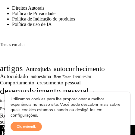
Direitos Autorais
Política de Privacidade
Política de Indicação de produtos
Política de uso de IA
Temas em alta
artigos
autoconhecimento
Autoajuda
Autocuidado
autoestima
bem estar
Bem-Estar
crescimento pessoal
Comportamento
desenvolvimento pessoal
dicas
Motivação
Utilizamos cookies para lhe proporcionar a melhor
inspiração
produtividade
Persistência
experiência no nosso site. Você pode descobrir mais sobre
Reflexões
reflexão
Projetos autorais
quais cookies estamos usando ou desligá-los em
Saúde Mental
Reflexões de Vida
configurações
.
resiliência
superação
textos curtos
vídeos
Ok, entendi.
Avctoris Copyright ©
2026 -
WELLAS | Pensamentos &
Ideias
- Todos os direitos reservados | Proibida cópia total ou