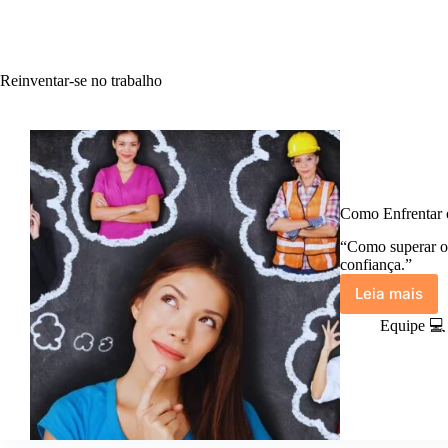
Reinventar-se no trabalho
Como Enfrentar o
“Como superar o
confiança.”
Leia mais
Como
Enfrent
Equipe 💻
o
Medo
de
Mudar
de
Carreira