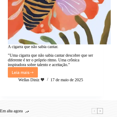
A cigarra que não sabia cantar.
"Uma cigarra que não sabia cantar descobre que ser
diferente é ter o próprio ritmo. Uma crônica
inspiradora sobre talento e aceitação."
Leia mais
A
cigarra
Wellas Diniz 🧡
17 de maio de 2025
que
não
sabia
cantar.
Em alta agora