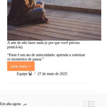
A arte de não fazer nada (e por que você precisa
praticá-la).
“Parar é um ato de autocuidado: aprenda a valorizar
os momentos de pausa.”
Leia mais
A
arte
Equipe 💻
27 de maio de 2025
de
não
fazer
nada
(e
por
Em alta agora
que