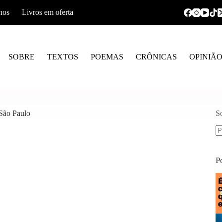
hos
Livros em oferta
SOBRE
TEXTOS
POEMAS
CRÔNICAS
OPINIÃ
São Paulo
S
S
re
P