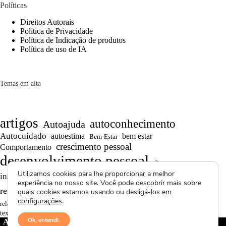
Políticas
Direitos Autorais
Política de Privacidade
Política de Indicação de produtos
Política de uso de IA
Temas em alta
artigos
autoconhecimento
Autoajuda
Autocuidado
autoestima
bem estar
Bem-Estar
crescimento pessoal
Comportamento
desenvolvimento pessoal
dicas
Motivação
Utilizamos cookies para lhe proporcionar a melhor
inspiração
produtividade
Projetos autorais
experiência no nosso site. Você pode descobrir mais sobre
Reflexões
Reflexões de Vida
reflexão
quais cookies estamos usando ou desligá-los em
configurações
.
Saúde Mental
superação
resiliência
relacionamentos
textos curtos
vídeos
Ok, entendi.
Avctoris Copyright ©
2026 -
WELLAS | Pensamentos &