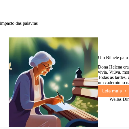
impacto das palavras
Um Bilhete para
Dona Helena era
vivia. Viúva, mo
Todas as tardes,
um caderninho n
Leia mais
Um
Bilhete
Wellas Din
para
Você.