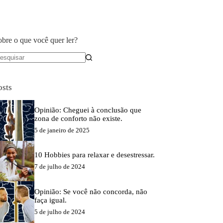
obre o que você quer ler?
em
sultados
osts
Opinião: Cheguei à conclusão que
zona de conforto não existe.
5 de janeiro de 2025
10 Hobbies para relaxar e desestressar.
7 de julho de 2024
Opinião: Se você não concorda, não
faça igual.
5 de julho de 2024