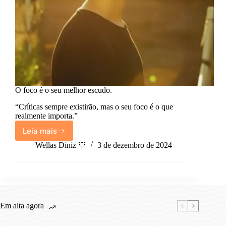
O foco é o seu melhor escudo.
“Críticas sempre existirão, mas o seu foco é o que
realmente importa.”
Leia mais
O
foco
Wellas Diniz 🧡
3 de dezembro de 2024
é
o
seu
melhor
escudo.
Em alta agora