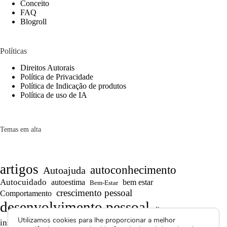
Conceito
FAQ
Blogroll
Políticas
Direitos Autorais
Política de Privacidade
Política de Indicação de produtos
Política de uso de IA
Temas em alta
artigos
autoconhecimento
Autoajuda
Autocuidado
autoestima
bem estar
Bem-Estar
crescimento pessoal
Comportamento
desenvolvimento pessoal
dicas
Motivação
Utilizamos cookies para lhe proporcionar a melhor
inspiração
produtividade
Projetos autorais