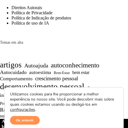
Direitos Autorais
Política de Privacidade
Política de Indicação de produtos
Política de uso de IA
Temas em alta
artigos
autoconhecimento
Autoajuda
Autocuidado
autoestima
bem estar
Bem-Estar
crescimento pessoal
Comportamento
desenvolvimento pessoal
dicas
Motivação
Utilizamos cookies para lhe proporcionar a melhor
inspiração
produtividade
Persistência
experiência no nosso site. Você pode descobrir mais sobre
Reflexões
reflexão
Projetos autorais
quais cookies estamos usando ou desligá-los em
Saúde Mental
Reflexões de Vida
configurações
.
resiliência
superação
textos curtos
vídeos
Ok, entendi.
Avctoris Copyright ©
2026 -
WELLAS | Pensamentos &
Ideias
- Todos os direitos reservados | Proibida cópia total ou