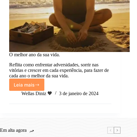
O melhor ano da sua vida.
Reflita como enfrentar adversidades, sorrir nas
vitórias e crescer em cada experiência, para fazer de
cada ano o melhor da sua vida.
Leia mais
O
melhor
Wellas Diniz 🧡
3 de janeiro de 2024
ano
da
sua
vida.
Em alta agora