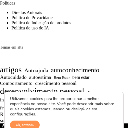
Políticas
Direitos Autorais
Política de Privacidade
Política de Indicação de produtos
Política de uso de IA
Temas em alta
artigos
autoconhecimento
Autoajuda
Autocuidado
autoestima
bem estar
Bem-Estar
crescimento pessoal
Comportamento
desenvolvimento pessoal
dicas
Motivação
Utilizamos cookies para lhe proporcionar a melhor
inspiração
produtividade
Persistência
experiência no nosso site. Você pode descobrir mais sobre
Reflexões
reflexão
Projetos autorais
quais cookies estamos usando ou desligá-los em
Saúde Mental
Reflexões de Vida
configurações
.
resiliência
superação
textos curtos
vídeos
Ok, entendi.
Avctoris Copyright ©
2026 -
WELLAS | Pensamentos &