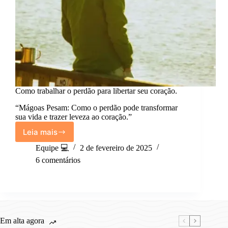
Como trabalhar o perdão para libertar seu coração.
“Mágoas Pesam: Como o perdão pode transformar
sua vida e trazer leveza ao coração.”
Leia mais
Como
trabalhar
Equipe 💻
2 de fevereiro de 2025
o
6 comentários
perdão
para
libertar
seu
coração.
Em alta agora