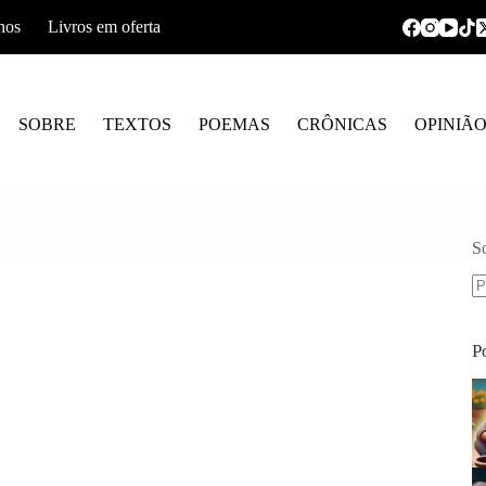
hos
Livros em oferta
SOBRE
TEXTOS
POEMAS
CRÔNICAS
OPINIÃ
S
S
re
P