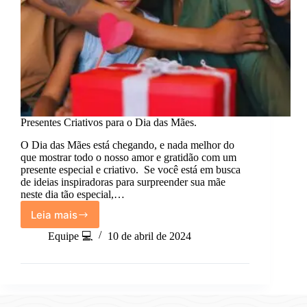
Presentes Criativos para o Dia das Mães.
O Dia das Mães está chegando, e nada melhor do
que mostrar todo o nosso amor e gratidão com um
presente especial e criativo. Se você está em busca
de ideias inspiradoras para surpreender sua mãe
neste dia tão especial,…
Leia mais
Presentes
Criativos
Equipe 💻
10 de abril de 2024
para
o
Dia
das
Mães.