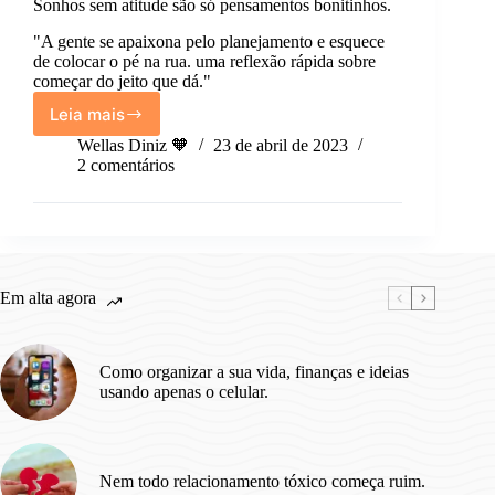
Sonhos sem atitude são só pensamentos bonitinhos.
"A gente se apaixona pelo planejamento e esquece
de colocar o pé na rua. uma reflexão rápida sobre
começar do jeito que dá."
Leia mais
Sonhos
sem
Wellas Diniz 🧡
23 de abril de 2023
atitude
2 comentários
são
só
pensamentos
bonitinhos.
Em alta agora
Como organizar a sua vida, finanças e ideias
usando apenas o celular.
Nem todo relacionamento tóxico começa ruim.