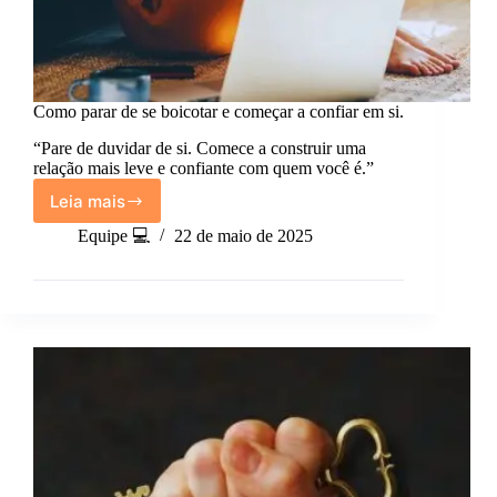
Como parar de se boicotar e começar a confiar em si.
“Pare de duvidar de si. Comece a construir uma
relação mais leve e confiante com quem você é.”
Leia mais
Como
parar
Equipe 💻
22 de maio de 2025
de
se
boicotar
e
começar
a
confiar
em
si.