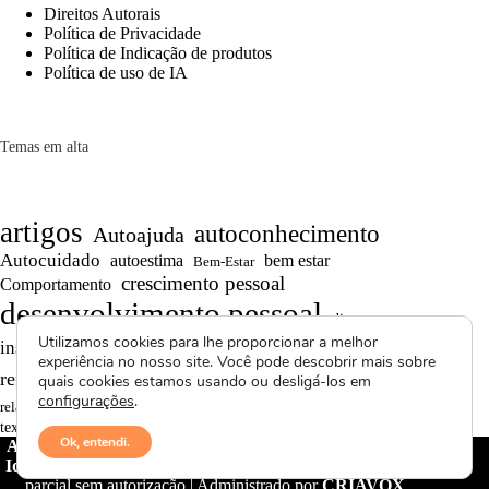
Direitos Autorais
Política de Privacidade
Política de Indicação de produtos
Política de uso de IA
Temas em alta
artigos
autoconhecimento
Autoajuda
Autocuidado
autoestima
bem estar
Bem-Estar
crescimento pessoal
Comportamento
desenvolvimento pessoal
dicas
Motivação
Utilizamos cookies para lhe proporcionar a melhor
inspiração
produtividade
Projetos autorais
experiência no nosso site. Você pode descobrir mais sobre
Reflexões
Reflexões de Vida
reflexão
quais cookies estamos usando ou desligá-los em
configurações
.
Saúde Mental
superação
resiliência
relacionamentos
textos curtos
vídeos
Ok, entendi.
Avctoris Copyright ©
2026 -
WELLAS | Pensamentos &
Ideias
- Todos os direitos reservados | Proibida cópia total ou
parcial sem autorização | Administrado por
CRIAVOX