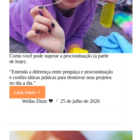
Como você pode superar a procrastinação (a partir
de hoje).
"Entenda a diferença entre preguiça e procrastinação
e confira táticas práticas para destravar seus projetos
no dia a dia."
Leia mais
Como
você
Wellas Diniz 🧡
25 de julho de 2026
pode
superar
a
procrastinação
(a
partir