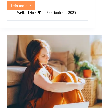
Leia mais
Pare
de
Wellas Diniz 🧡
7 de junho de 2025
esperar
estar
pronto:
O
momento
ideal
talvez
nunca
chegue.