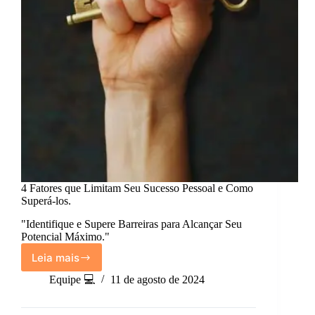
4 Fatores que Limitam Seu Sucesso Pessoal e Como
Superá-los.
"Identifique e Supere Barreiras para Alcançar Seu
Potencial Máximo."
Leia mais
4
Fatores
Equipe 💻
11 de agosto de 2024
que
Limitam