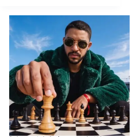
Seu
Sucesso
Pessoal
e
Como
Superá-
los.