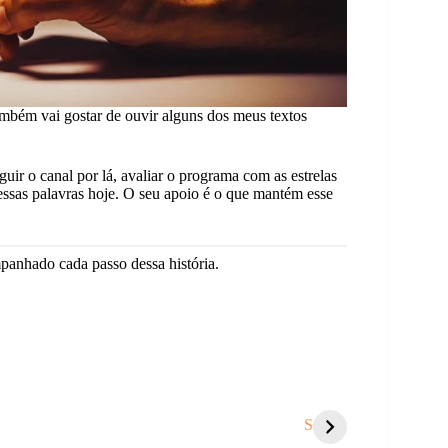
ambém vai gostar de ouvir alguns dos meus textos
ir o canal por lá, avaliar o programa com as estrelas
ssas palavras hoje. O seu apoio é o que mantém esse
anhado cada passo dessa história.
sinais de que é
Por que você
Você se res
ora de um
sempre atrai o
tanto quan
Stories
ecomeço.
mesmo tipo de
respeita os