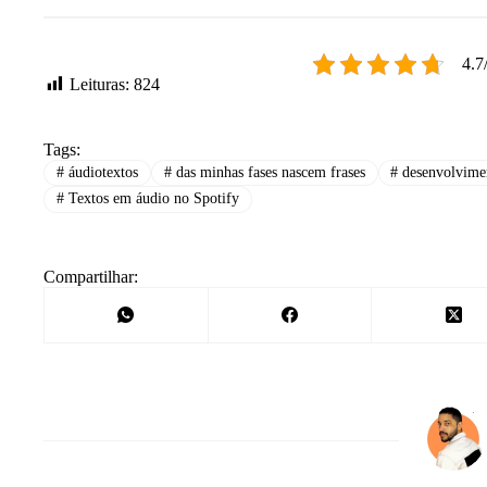
4.7
Leituras:
824
Tags:
#
áudiotextos
#
das minhas fases nascem frases
#
desenvolvimen
#
Textos em áudio no Spotify
Compartilhar: