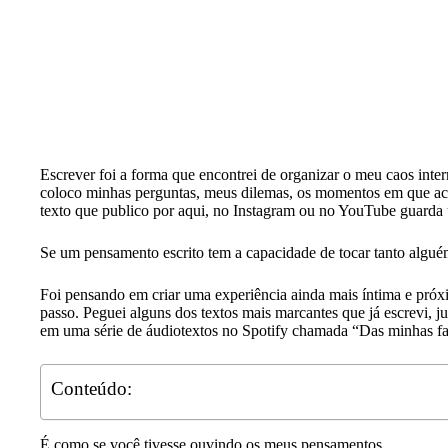
Escrever foi a forma que encontrei de organizar o meu caos inter
coloco minhas perguntas, meus dilemas, os momentos em que acert
texto que publico por aqui, no Instagram ou no YouTube guarda 
Se um pensamento escrito tem a capacidade de tocar tanto alguém
Foi pensando em criar uma experiência ainda mais íntima e p
passo. Peguei alguns dos textos mais marcantes que já escrevi, ju
em uma série de áudiotextos no Spotify chamada “Das minhas fa
Conteúdo:
É como se você tivesse ouvindo os meus pensamentos.