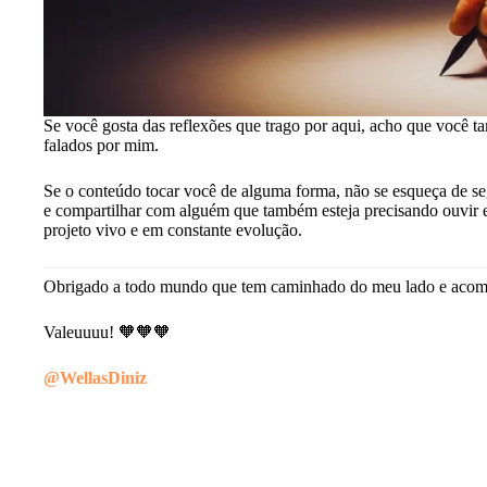
Se você gosta das reflexões que trago por aqui, acho que você t
falados por mim.
Se o conteúdo tocar você de alguma forma, não se esqueça de segu
e compartilhar com alguém que também esteja precisando ouvir e
projeto vivo e em constante evolução.
Obrigado a todo mundo que tem caminhado do meu lado e acomp
Valeuuuu! 🧡🧡🧡
@WellasDiniz
Achadinhos na
Coisas que te sugam
5 
Shopee para o seu
energia e você nem
h
Natal!
nota.
r