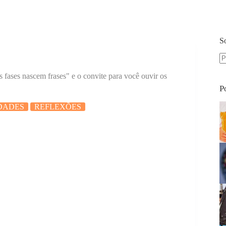
S
S
 fases nascem frases" e o convite para você ouvir os
re
P
DADES
REFLEXÕES