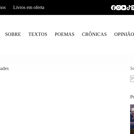
hos
Livros em oferta
SOBRE
TEXTOS
POEMAS
CRÔNICAS
OPINIÃ
zades
S
S
re
P