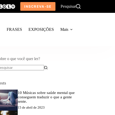
Pesquisar
INSCREVA-SE
O
FRASES
EXPOSIÇÕES
Mais
obre o que você quer ler?
em
sultados
osts
10 Músicas sobre saúde mental que
conseguem traduzir o que a gente
sente.
15 de abril de 2023