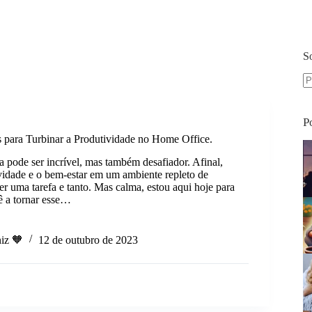
S
S
re
P
is para Turbinar a Produtividade no Home Office.
a pode ser incrível, mas também desafiador. Afinal,
vidade e o bem-estar em um ambiente repleto de
er uma tarefa e tanto. Mas calma, estou aqui hoje para
cê a tornar esse…
iz 🧡
12 de outubro de 2023
s
r
vidade