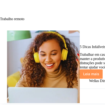
Trabalho remoto
5 Dicas Infalíve
Trabalhar em cas
manter a produti
distrações pode s
tentar ajudar vo
Leia mais
5
Dicas
Wellas Din
Infalívei
para
Turbina
a
Produti