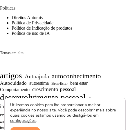
Políticas
Direitos Autorais
Política de Privacidade
Política de Indicação de produtos
Política de uso de IA
Temas em alta
artigos
autoconhecimento
Autoajuda
Autocuidado
autoestima
bem estar
Bem-Estar
crescimento pessoal
Comportamento
desenvolvimento pessoal
dicas
Motivação
Utilizamos cookies para lhe proporcionar a melhor
inspiração
produtividade
Projetos autorais
experiência no nosso site. Você pode descobrir mais sobre
Reflexões
Reflexões de Vida
reflexão
quais cookies estamos usando ou desligá-los em
configurações
.
Saúde Mental
superação
resiliência
relacionamentos
textos curtos
vídeos