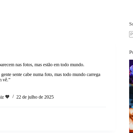
S
S
re
P
arecem nas fotos, mas estão em todo mundo.
gente sente cabe numa foto, mas todo mundo carrega
m vê.”
iz 🧡
22 de julho de 2025
em