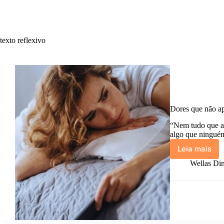
texto reflexivo
Dores que não ap
“Nem tudo que a 
algo que ningué
Leia mais
Dores
que
Wellas Din
não
aparec
nas
fotos,
mas
estão