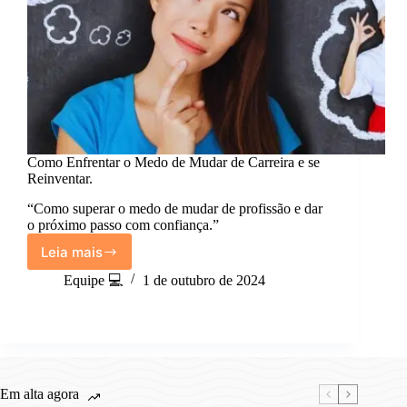
Como Enfrentar o Medo de Mudar de Carreira e se
Reinventar.
“Como superar o medo de mudar de profissão e dar
o próximo passo com confiança.”
Leia mais
Como
Enfrentar
Equipe 💻
1 de outubro de 2024
o
Medo
de
Mudar
de
Carreira
Em alta agora
e