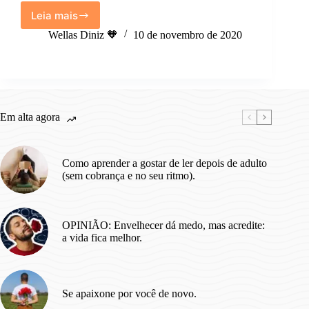
Leia mais
Filmes,
séries
Wellas Diniz 🧡
10 de novembro de 2020
e
documentários
que
te
ajudam
a
Em alta agora
estudar
e
entender
Como aprender a gostar de ler depois de adulto
melhor
(sem cobrança e no seu ritmo).
o
mundo.
OPINIÃO: Envelhecer dá medo, mas acredite:
a vida fica melhor.
Se apaixone por você de novo.