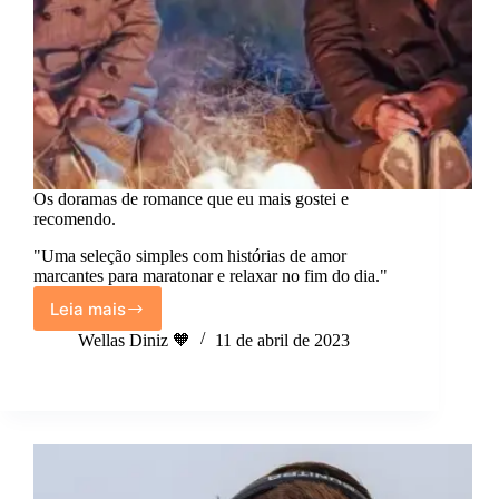
Os doramas de romance que eu mais gostei e
recomendo.
"Uma seleção simples com histórias de amor
marcantes para maratonar e relaxar no fim do dia."
Leia mais
Os
doramas
Wellas Diniz 🧡
11 de abril de 2023
de
romance
que
eu
mais
gostei
e