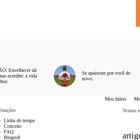
O: Envelhecer dá
Se apaixone por você de
as acredite: a vida
novo.
lhor.
Meu diário
Me
ormações
Temas e
Linha do tempo
Conceito
FAQ
artig
Blogroll