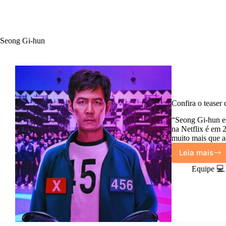
Seong Gi-hun
Confira o teaser
“Seong Gi-hun es
na Netflix é em 
muito mais que a
Leia mais
Confir
o
Equipe 💻
teaser
da
2ª
tempo
de
Round