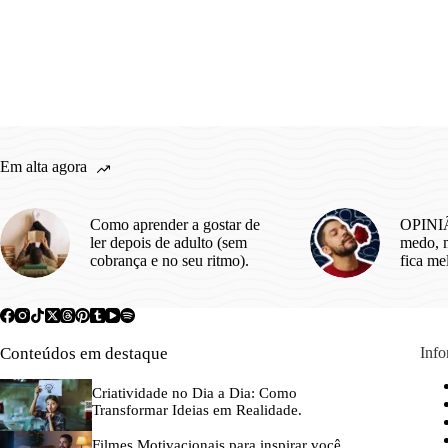
Em alta agora
Como aprender a gostar de
OPINIÃ
ler depois de adulto (sem
medo, m
cobrança e no seu ritmo).
fica me
Conteúdos em destaque
Inf
Criatividade no Dia a Dia: Como
Transformar Ideias em Realidade.
Filmes Motivacionais para inspirar você