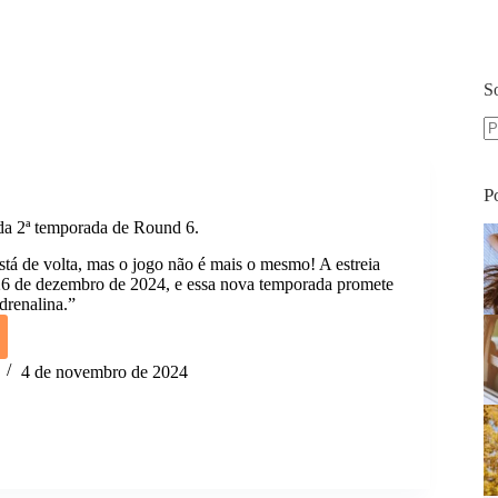
S
S
re
P
 da 2ª temporada de Round 6.
tá de volta, mas o jogo não é mais o mesmo! A estreia
26 de dezembro de 2024, e essa nova temporada promete
drenalina.”
a
4 de novembro de 2024
rada