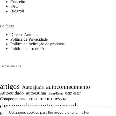
Conceito
FAQ
Blogroll
Políticas
Direitos Autorais
Política de Privacidade
Política de Indicação de produtos
Política de uso de IA
Temas em alta
artigos
autoconhecimento
Autoajuda
Autocuidado
autoestima
bem estar
Bem-Estar
crescimento pessoal
Comportamento
desenvolvimento pessoal
dicas
Motivação
Utilizamos cookies para lhe proporcionar a melhor
inspiração
produtividade
Projetos autorais