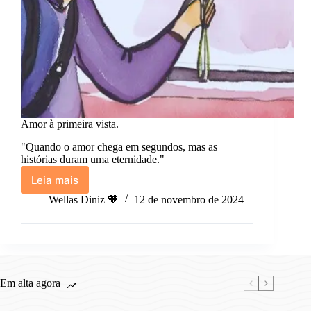
Amor à primeira vista.
"Quando o amor chega em segundos, mas as
histórias duram uma eternidade."
Leia mais
Amor
à
Wellas Diniz 🧡
12 de novembro de 2024
primeira
vista.
Em alta agora