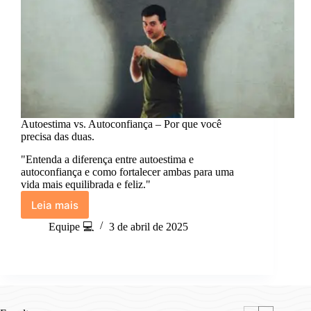
Autoestima vs. Autoconfiança – Por que você
precisa das duas.
"Entenda a diferença entre autoestima e
autoconfiança e como fortalecer ambas para uma
vida mais equilibrada e feliz."
Leia mais
Autoestima
vs.
Equipe 💻
3 de abril de 2025
Autoconfiança
–
Por
que
você
precisa