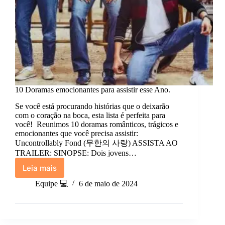
10 Doramas emocionantes para assistir esse Ano.
Se você está procurando histórias que o deixarão
com o coração na boca, esta lista é perfeita para
você! Reunimos 10 doramas românticos, trágicos e
emocionantes que você precisa assistir:
Uncontrollably Fond (무한의 사랑) ASSISTA AO
TRAILER: SINOPSE: Dois jovens…
Leia mais
10
Doramas
Equipe 💻
6 de maio de 2024
emocionantes
para
assistir
esse