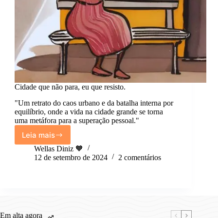
Cidade que não para, eu que resisto.
"Um retrato do caos urbano e da batalha interna por
equilíbrio, onde a vida na cidade grande se torna
uma metáfora para a superação pessoal."
Leia mais
Cidade
que
Wellas Diniz 🧡
não
12 de setembro de 2024
2 comentários
para,
eu
que
resisto.
Em alta agora