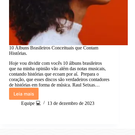
10 Álbuns Brasileiros Conceituais que Contam
Histórias.
Hoje vou dividir com vocês 10 álbuns brasileiros
que na minha opinião vão além das notas musicais,
contando histórias que ecoam por aí. Prepara o
coração, que esses discos são verdadeiros contadores
de histórias em forma de música. Raul Seixas…
Leia mais
10
Álbuns
Equipe 💻
13 de dezembro de 2023
Brasileiros
Conceituais
que
Contam
Histórias.