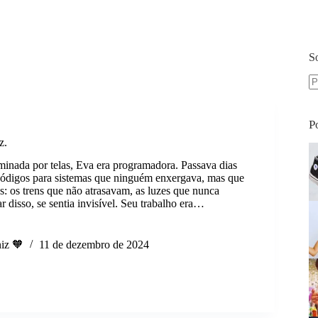
S
S
re
P
z.
inada por telas, Eva era programadora. Passava dias
 códigos para sistemas que ninguém enxergava, mas que
s: os trens que não atrasavam, as luzes que nunca
 disso, se sentia invisível. Seu trabalho era…
iz 🧡
11 de dezembro de 2024