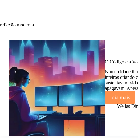
reflexão moderna
O Código e a Vo
Numa cidade ilum
inteiros criando
sustentavam vida
apagavam. Apesar
Leia mais
O
Código
Wellas Din
e
a
Voz.