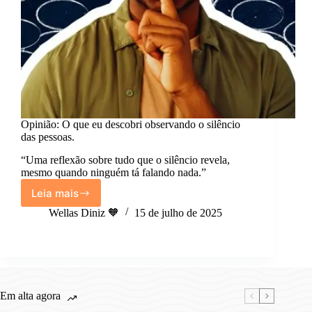
Opinião: O que eu descobri observando o silêncio
das pessoas.
“Uma reflexão sobre tudo que o silêncio revela,
mesmo quando ninguém tá falando nada.”
Leia mais
Opinião:
O
Wellas Diniz 🧡
15 de julho de 2025
que
eu
descobri
observando
o
silêncio
Em alta agora
das