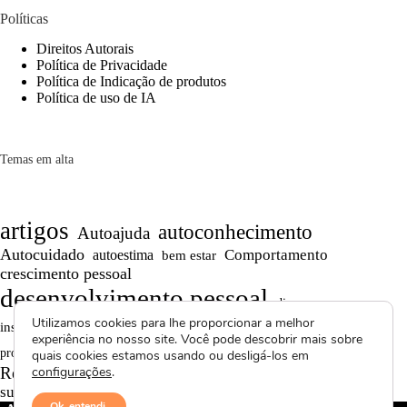
Políticas
Direitos Autorais
Política de Privacidade
Política de Indicação de produtos
Política de uso de IA
Temas em alta
artigos
autoconhecimento
Autoajuda
Autocuidado
Comportamento
autoestima
bem estar
crescimento pessoal
desenvolvimento pessoal
dicas
Motivação
Utilizamos cookies para lhe proporcionar a melhor
inspiração
Maturidade
Persistência
experiência no nosso site. Você pode descobrir mais sobre
Reflexões
reflexão
Projetos autorais
produtividade
quais cookies estamos usando ou desligá-los em
Saúde Mental
Reflexões de Vida
configurações
.
relacionamentos
superação
textos curtos
vídeos
Ok, entendi.