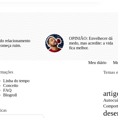
r
OPINIÃO: Envelhecer dá
do relacionamento
medo, mas acredite: a vida
começa ruim.
fica melhor.
Meu diário
Me
ormações
Temas e
Linha do tempo
Conceito
FAQ
artig
Blogroll
Autocu
Comport
ticas
dese