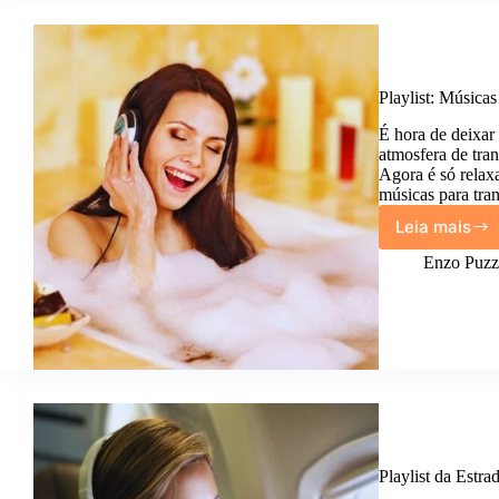
meses
grátis
de
música
ilimita
Playlist: Música
É hora de deixar
atmosfera de tra
Agora é só relaxa
músicas para tr
Leia mais
Playlist
Música
Enzo Puzzi
para
Ouvir
e
Relaxa
no
Banho.
Playlist da Estr