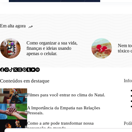
traduzi
o
que
a
Em alta agora
gente
sente.
Como organizar a sua vida,
Nem to
finanças e ideias usando
tóxico 
apenas o celular.
Conteúdos em destaque
Inf
Filmes para você entrar no clima do Natal.
A Importância da Empatia nas Relações
Pessoais.
Polí
Como a arte pode transformar nossa
percepção do mundo.