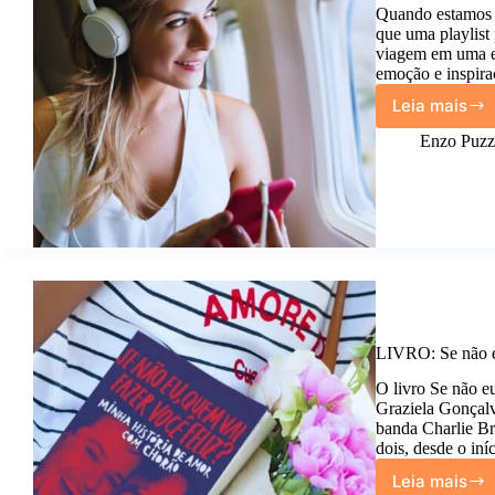
Quando estamos 
que uma playlist
viagem em uma ex
emoção e inspira
Leia mais
Playlis
da
Enzo Puzzi
Estrad
Música
para
Ouvir
Viajan
LIVRO: Se não eu
O livro Se não eu
Graziela Gonçalv
banda Charlie Br
dois, desde o in
Leia mais
LIVRO: