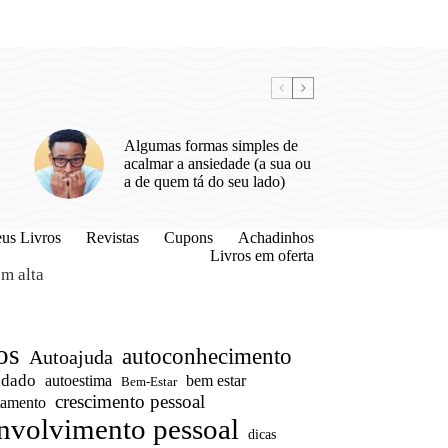
Algumas formas simples de
acalmar a ansiedade (a sua ou
a de quem tá do seu lado)
us Livros
Revistas
Cupons
Achadinhos
Livros em oferta
m alta
os
autoconhecimento
Autoajuda
idado
autoestima
bem estar
Bem-Estar
crescimento pessoal
amento
nvolvimento pessoal
dicas