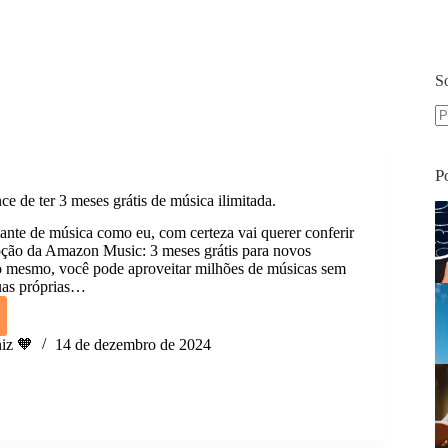
S
S
re
P
e de ter 3 meses grátis de música ilimitada.
nte de música como eu, com certeza vai querer conferir
ção da Amazon Music: 3 meses grátis para novos
so mesmo, você pode aproveitar milhões de músicas sem
suas próprias…
iz 🧡
14 de dezembro de 2024
e