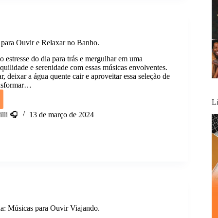
da.
s para Ouvir e Relaxar no Banho.
 o estresse do dia para trás e mergulhar em uma
nquilidade e serenidade com essas músicas envolventes.
r, deixar a água quente cair e aproveitar essa seleção de
ansformar…
L
:
s
lli 🎧
13 de março de 2024
r
ada: Músicas para Ouvir Viajando.