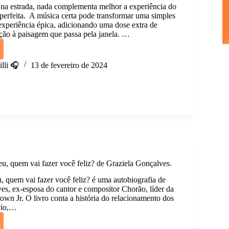
na estrada, nada complementa melhor a experiência do
 perfeita. A música certa pode transformar uma simples
periência épica, adicionando uma dose extra de
ção à paisagem que passa pela janela. …
t
lli 🎧
13 de fevereiro de 2024
a:
s
do.
, quem vai fazer você feliz? de Graziela Gonçalves.
, quem vai fazer você feliz? é uma autobiografia de
es, ex-esposa do cantor e compositor Chorão, líder da
own Jr. O livro conta a história do relacionamento dos
ício,…