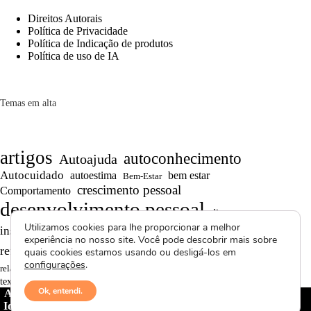
Direitos Autorais
Política de Privacidade
Política de Indicação de produtos
Política de uso de IA
Temas em alta
artigos
autoconhecimento
Autoajuda
Autocuidado
autoestima
bem estar
Bem-Estar
crescimento pessoal
Comportamento
desenvolvimento pessoal
dicas
Motivação
Utilizamos cookies para lhe proporcionar a melhor
inspiração
produtividade
Projetos autorais
experiência no nosso site. Você pode descobrir mais sobre
Reflexões
Reflexões de Vida
reflexão
quais cookies estamos usando ou desligá-los em
configurações
.
Saúde Mental
superação
resiliência
relacionamentos
textos curtos
vídeos
Ok, entendi.
Avctoris Copyright ©
2026 -
WELLAS | Pensamentos &
Ideias
- Todos os direitos reservados | Proibida cópia total ou