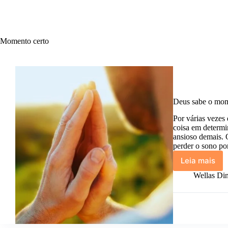
Momento certo
Deus sabe o mome
Por várias vezes
coisa em determi
ansioso demais. 
perder o sono po
Leia mais
Deus
sabe
Wellas Din
o
moment
certo
para
tudo.