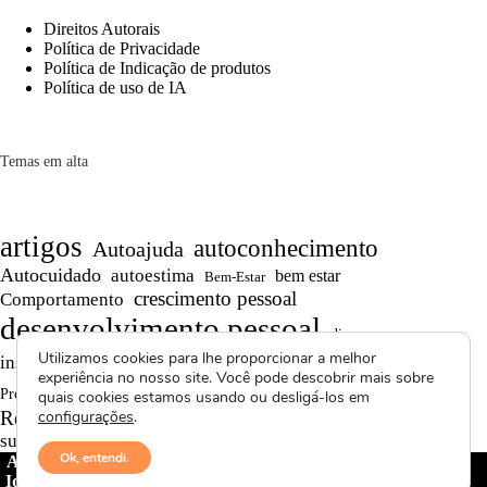
Direitos Autorais
Política de Privacidade
Política de Indicação de produtos
Política de uso de IA
Temas em alta
artigos
autoconhecimento
Autoajuda
Autocuidado
autoestima
bem estar
Bem-Estar
crescimento pessoal
Comportamento
desenvolvimento pessoal
dicas
Motivação
Utilizamos cookies para lhe proporcionar a melhor
inspiração
produtividade
Persistência
experiência no nosso site. Você pode descobrir mais sobre
Reflexões
reflexão
Projetos autorais
quais cookies estamos usando ou desligá-los em
Saúde Mental
Reflexões de Vida
configurações
.
resiliência
superação
textos curtos
vídeos
Ok, entendi.
Avctoris Copyright ©
2026 -
WELLAS | Pensamentos &
Ideias
- Todos os direitos reservados | Proibida cópia total ou