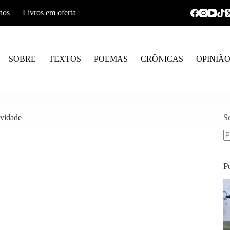
hos
Livros em oferta
SOBRE
TEXTOS
POEMAS
CRÔNICAS
OPINIÃ
ividade
S
S
re
P