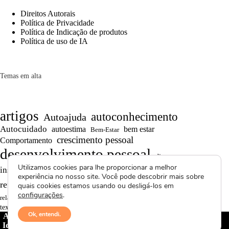
Direitos Autorais
Política de Privacidade
Política de Indicação de produtos
Política de uso de IA
Temas em alta
artigos
autoconhecimento
Autoajuda
Autocuidado
autoestima
bem estar
Bem-Estar
crescimento pessoal
Comportamento
desenvolvimento pessoal
dicas
Motivação
Utilizamos cookies para lhe proporcionar a melhor
inspiração
produtividade
Projetos autorais
experiência no nosso site. Você pode descobrir mais sobre
Reflexões
Reflexões de Vida
reflexão
quais cookies estamos usando ou desligá-los em
configurações
.
Saúde Mental
superação
resiliência
relacionamentos
textos curtos
vídeos
Ok, entendi.
Avctoris Copyright ©
2026 -
WELLAS | Pensamentos &
Ideias
- Todos os direitos reservados | Proibida cópia total ou