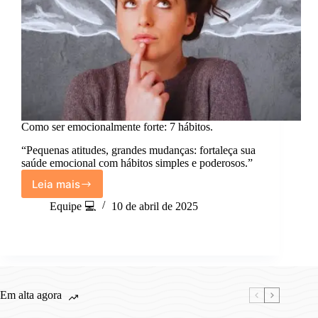
Como ser emocionalmente forte: 7 hábitos.
“Pequenas atitudes, grandes mudanças: fortaleça sua
saúde emocional com hábitos simples e poderosos.”
Leia mais
Como
ser
Equipe 💻
10 de abril de 2025
emocionalmente
forte:
7
hábitos.
Em alta agora