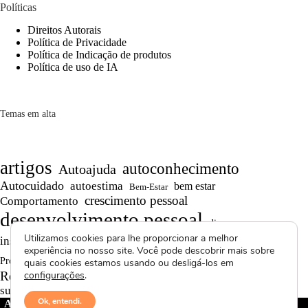
Políticas
Direitos Autorais
Política de Privacidade
Política de Indicação de produtos
Política de uso de IA
Temas em alta
artigos
autoconhecimento
Autoajuda
Autocuidado
autoestima
bem estar
Bem-Estar
crescimento pessoal
Comportamento
desenvolvimento pessoal
dicas
Motivação
Utilizamos cookies para lhe proporcionar a melhor
inspiração
produtividade
Persistência
experiência no nosso site. Você pode descobrir mais sobre
Reflexões
reflexão
Projetos autorais
quais cookies estamos usando ou desligá-los em
Saúde Mental
Reflexões de Vida
configurações
.
resiliência
superação
textos curtos
vídeos
Ok, entendi.
Avctoris Copyright ©
2026 -
WELLAS | Pensamentos &