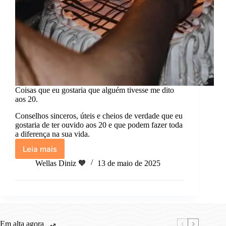
Coisas que eu gostaria que alguém tivesse me dito
aos 20.
Conselhos sinceros, úteis e cheios de verdade que eu
gostaria de ter ouvido aos 20 e que podem fazer toda
a diferença na sua vida.
Leia mais
Coisas
que
Wellas Diniz 🧡
13 de maio de 2025
eu
gostaria
que
alguém
tivesse
me
Em alta agora