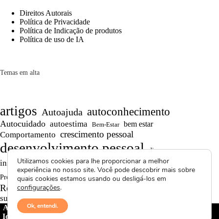
Direitos Autorais
Política de Privacidade
Política de Indicação de produtos
Política de uso de IA
Temas em alta
artigos
autoconhecimento
Autoajuda
Autocuidado
autoestima
bem estar
Bem-Estar
crescimento pessoal
Comportamento
desenvolvimento pessoal
dicas
Motivação
Utilizamos cookies para lhe proporcionar a melhor
inspiração
produtividade
Persistência
experiência no nosso site. Você pode descobrir mais sobre
Reflexões
reflexão
Projetos autorais
quais cookies estamos usando ou desligá-los em
Saúde Mental
Reflexões de Vida
configurações
.
resiliência
superação
textos curtos
vídeos
Ok, entendi.
Avctoris Copyright ©
2026 -
WELLAS | Pensamentos &
Ideias
- Todos os direitos reservados | Proibida cópia total ou