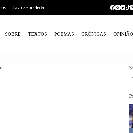
hos
Livros em oferta
SOBRE
TEXTOS
POEMAS
CRÔNICAS
OPINIÃ
ria
S
S
re
P