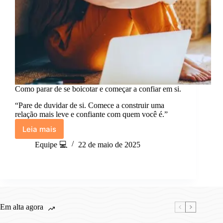
Como parar de se boicotar e começar a confiar em si.
“Pare de duvidar de si. Comece a construir uma
relação mais leve e confiante com quem você é.”
Leia mais
Como
parar
Equipe 💻
22 de maio de 2025
de
se
boicotar
e
começar
a
Em alta agora
confiar
em