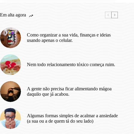
Você
Precisa
Saber
Em alta agora
Antes
de
Começar
Como organizar a sua vida, finanças e ideias
a
usando apenas o celular.
Estudar.
Nem todo relacionamento tóxico começa ruim.
A gente não precisa ficar alimentando mágoa
daquilo que já acabou.
Algumas formas simples de acalmar a ansiedade
(a sua ou a de quem tá do seu lado)