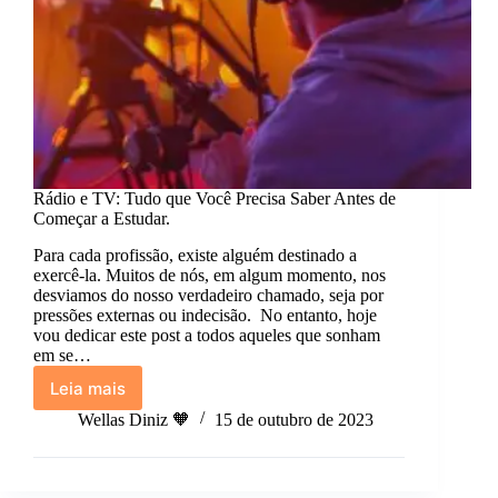
Rádio e TV: Tudo que Você Precisa Saber Antes de
Começar a Estudar.
Para cada profissão, existe alguém destinado a
exercê-la. Muitos de nós, em algum momento, nos
desviamos do nosso verdadeiro chamado, seja por
pressões externas ou indecisão. No entanto, hoje
vou dedicar este post a todos aqueles que sonham
em se…
Leia mais
Rádio
e
Wellas Diniz 🧡
15 de outubro de 2023
TV:
Tudo
que