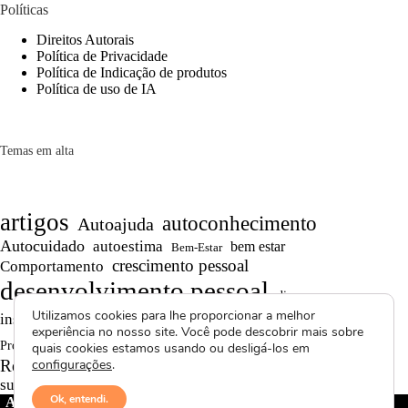
Políticas
Direitos Autorais
Política de Privacidade
Política de Indicação de produtos
Política de uso de IA
Temas em alta
artigos
autoconhecimento
Autoajuda
Autocuidado
autoestima
bem estar
Bem-Estar
crescimento pessoal
Comportamento
desenvolvimento pessoal
dicas
Motivação
Utilizamos cookies para lhe proporcionar a melhor
inspiração
produtividade
Persistência
experiência no nosso site. Você pode descobrir mais sobre
Reflexões
reflexão
Projetos autorais
quais cookies estamos usando ou desligá-los em
Saúde Mental
Reflexões de Vida
configurações
.
resiliência
superação
textos curtos
vídeos
Ok, entendi.
Avctoris Copyright ©
2026 -
WELLAS | Pensamentos &