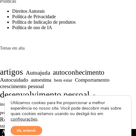
Políticas
Direitos Autorais
Política de Privacidade
Política de Indicação de produtos
Política de uso de IA
Temas em alta
artigos
autoconhecimento
Autoajuda
Autocuidado
Comportamento
autoestima
bem estar
crescimento pessoal
desenvolvimento pessoal
dicas
Motivação
Utilizamos cookies para lhe proporcionar a melhor
inspiração
Maturidade
Persistência
experiência no nosso site. Você pode descobrir mais sobre
Reflexões
reflexão
Projetos autorais
produtividade
quais cookies estamos usando ou desligá-los em
Saúde Mental
Reflexões de Vida
configurações
.
relacionamentos
superação
textos curtos
vídeos
Ok, entendi.
Avctoris Copyright ©
2026 -
WELLAS | Pensamentos &